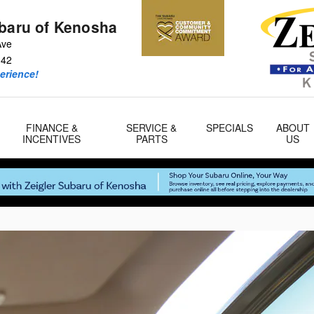
ubaru of Kenosha
Ave
142
erience!
FINANCE &
SERVICE &
SPECIALS
ABOUT
INCENTIVES
PARTS
US