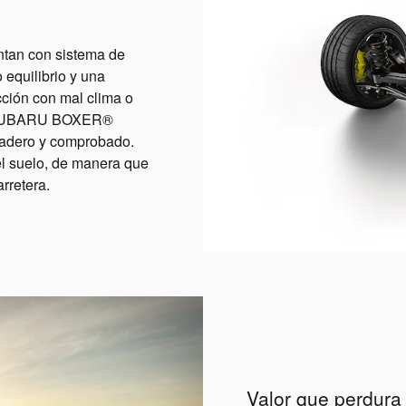
ntan con sistema de
 equilibrio y una
cción con mal clima o
es SUBARU BOXER®
uradero y comprobado.
el suelo, de manera que
rretera.
Valor que perdura