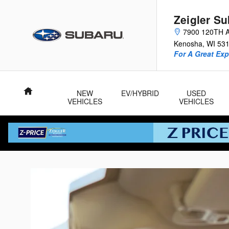
Zeigler Subaru of Kenosha
Skip to main content
Zeigler S
7900 120TH 
Kenosha
,
WI
53
For A Great Exp
Home
NEW
EV/HYBRID
USED
VEHICLES
VEHICLES